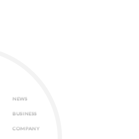
連絡先：電話03-366
3. 個人情報
お客様情報は
ターサービス
お取引先の情
採用応募者に
社員情報は、
NEWS
株主情報は、
コンテンツプ
BUSINESS
電話録音で取
COMPANY